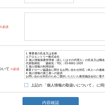
※必須
1. 事業者の氏名又は名称
エアロエントリー株式会社
2. 個人情報保護管理者（若しくはその代理人）の氏名又は職
代表取締役 連絡先：TEL：03-6661-1920
3. 個人情報の利用目的
ついて
※必須
農業ドローン協議会に関するお問い合わせ対応（本人への連絡
4. 個人情報の第三者への提供
お問い合わせ対応のためご選択いただいた教習施設会社に電子
の氏名、連絡先などの情報を提供致します。
5. 個人情報取扱いの委託
上記の 「個人情報の取扱いについて」 に同
当社は利用目的の達成に必要な範囲内で個人情報の取扱いの一
することがあります。
6. 個人情報の開示等の請求
当社に対してご自身の個人情報の開示等（利用目的の通知、開
削除、利用の停止または消去、第三者への提供の停止）または
内容確認
の請求を、下記の当社問合わせ窓口に申し出ることができます