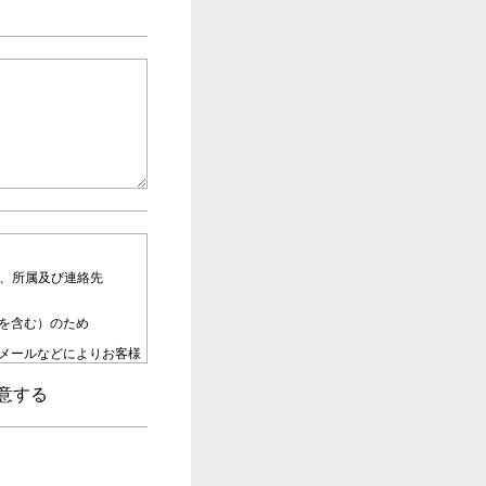
名、所属及び連絡先
を含む）のため
メールなどによりお客様
意する
部又は全部を外部に委託
示、内容の訂正・追加・
、第三者提供記録の開示
。その際、当社はお客様