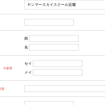
姓
名
セイ
）
※必須
メイ
必須