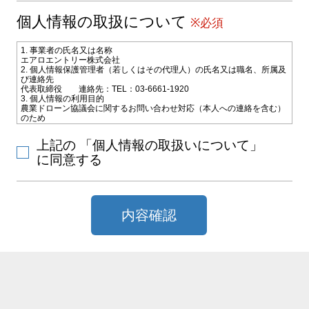
個人情報の取扱について
※必須
1. 事業者の氏名又は名称
エアロエントリー株式会社
2. 個人情報保護管理者（若しくはその代理人）の氏名又は職名、所属及
び連絡先
代表取締役 連絡先：TEL：03-6661-1920
3. 個人情報の利用目的
農業ドローン協議会に関するお問い合わせ対応（本人への連絡を含む）
のため
4. 個人情報の第三者への提供
お問い合わせ対応のためご選択いただいた教習施設会社に電子メールな
上記の 「個人情報の取扱いについて」
どによりお客様の氏名、連絡先などの情報を提供致します。
5. 個人情報取扱いの委託
に同意する
当社は利用目的の達成に必要な範囲内で個人情報の取扱いの一部又は全
部を外部に委託することがあります。
6. 個人情報の開示等の請求
当社に対してご自身の個人情報の開示等（利用目的の通知、開示、内容
の訂正・追加・削除、利用の停止または消去、第三者への提供の停止）
内容確認
または、第三者提供記録の開示の請求を、下記の当社問合わせ窓口に申
し出ることができます。その際、当社はお客様ご本人を確認させていた
だいたうえで、合理的な期間内に対応いたします。
【お問合せ窓口】
〒101-0031 東京都千代田区東神田2-10-9 ポータル秋葉原4F
TEL：
TEL：03-6661-9577 FAX：03-6661-9760 MAIL：
info@aeroentry.co.jp
受付時間：10：00～12：00／13：00～17：00（土曜日、日曜日、国民
の祝日、その他会社が指定する日(夏期休暇等)を除く）