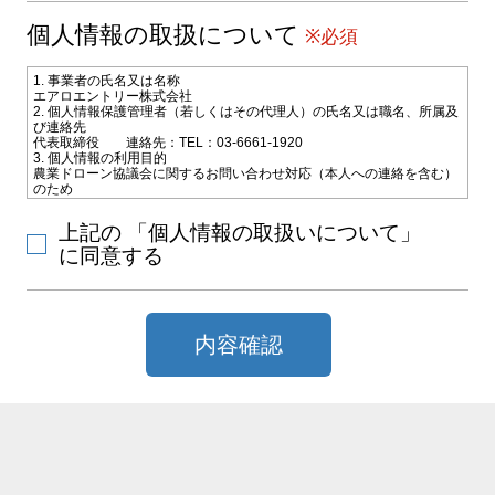
個人情報の取扱について
※必須
1. 事業者の氏名又は名称
エアロエントリー株式会社
2. 個人情報保護管理者（若しくはその代理人）の氏名又は職名、所属及
び連絡先
代表取締役 連絡先：TEL：03-6661-1920
3. 個人情報の利用目的
農業ドローン協議会に関するお問い合わせ対応（本人への連絡を含む）
のため
4. 個人情報の第三者への提供
お問い合わせ対応のためご選択いただいた教習施設会社に電子メールな
上記の 「個人情報の取扱いについて」
どによりお客様の氏名、連絡先などの情報を提供致します。
5. 個人情報取扱いの委託
に同意する
当社は利用目的の達成に必要な範囲内で個人情報の取扱いの一部又は全
部を外部に委託することがあります。
6. 個人情報の開示等の請求
当社に対してご自身の個人情報の開示等（利用目的の通知、開示、内容
の訂正・追加・削除、利用の停止または消去、第三者への提供の停止）
内容確認
または、第三者提供記録の開示の請求を、下記の当社問合わせ窓口に申
し出ることができます。その際、当社はお客様ご本人を確認させていた
だいたうえで、合理的な期間内に対応いたします。
【お問合せ窓口】
〒101-0031 東京都千代田区東神田2-10-9 ポータル秋葉原4F
TEL：
TEL：03-6661-9577 FAX：03-6661-9760 MAIL：
info@aeroentry.co.jp
受付時間：10：00～12：00／13：00～17：00（土曜日、日曜日、国民
の祝日、その他会社が指定する日(夏期休暇等)を除く）