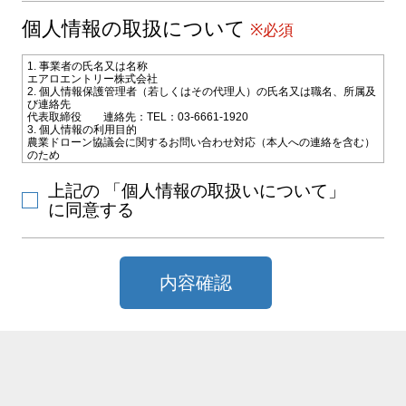
個人情報の取扱について
※必須
1. 事業者の氏名又は名称
エアロエントリー株式会社
2. 個人情報保護管理者（若しくはその代理人）の氏名又は職名、所属及
び連絡先
代表取締役 連絡先：TEL：03-6661-1920
3. 個人情報の利用目的
農業ドローン協議会に関するお問い合わせ対応（本人への連絡を含む）
のため
4. 個人情報の第三者への提供
お問い合わせ対応のためご選択いただいた教習施設会社に電子メールな
上記の 「個人情報の取扱いについて」
どによりお客様の氏名、連絡先などの情報を提供致します。
5. 個人情報取扱いの委託
に同意する
当社は利用目的の達成に必要な範囲内で個人情報の取扱いの一部又は全
部を外部に委託することがあります。
6. 個人情報の開示等の請求
当社に対してご自身の個人情報の開示等（利用目的の通知、開示、内容
の訂正・追加・削除、利用の停止または消去、第三者への提供の停止）
内容確認
または、第三者提供記録の開示の請求を、下記の当社問合わせ窓口に申
し出ることができます。その際、当社はお客様ご本人を確認させていた
だいたうえで、合理的な期間内に対応いたします。
【お問合せ窓口】
〒101-0031 東京都千代田区東神田2-10-9 ポータル秋葉原4F
TEL：
TEL：03-6661-9577 FAX：03-6661-9760 MAIL：
info@aeroentry.co.jp
受付時間：10：00～12：00／13：00～17：00（土曜日、日曜日、国民
の祝日、その他会社が指定する日(夏期休暇等)を除く）