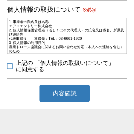
個人情報の取扱について
※必須
1. 事業者の氏名又は名称
エアロエントリー株式会社
2. 個人情報保護管理者（若しくはその代理人）の氏名又は職名、所属及
び連絡先
代表取締役 連絡先：TEL：03-6661-1920
3. 個人情報の利用目的
農業ドローン協議会に関するお問い合わせ対応（本人への連絡を含む）
のため
4. 個人情報の第三者への提供
お問い合わせ対応のためご選択いただいた教習施設会社に電子メールな
上記の 「個人情報の取扱いについて」
どによりお客様の氏名、連絡先などの情報を提供致します。
5. 個人情報取扱いの委託
に同意する
当社は利用目的の達成に必要な範囲内で個人情報の取扱いの一部又は全
部を外部に委託することがあります。
6. 個人情報の開示等の請求
当社に対してご自身の個人情報の開示等（利用目的の通知、開示、内容
の訂正・追加・削除、利用の停止または消去、第三者への提供の停止）
内容確認
または、第三者提供記録の開示の請求を、下記の当社問合わせ窓口に申
し出ることができます。その際、当社はお客様ご本人を確認させていた
だいたうえで、合理的な期間内に対応いたします。
【お問合せ窓口】
〒101-0031 東京都千代田区東神田2-10-9 ポータル秋葉原4F
TEL：
TEL：03-6661-9577 FAX：03-6661-9760 MAIL：
info@aeroentry.co.jp
受付時間：10：00～12：00／13：00～17：00（土曜日、日曜日、国民
の祝日、その他会社が指定する日(夏期休暇等)を除く）