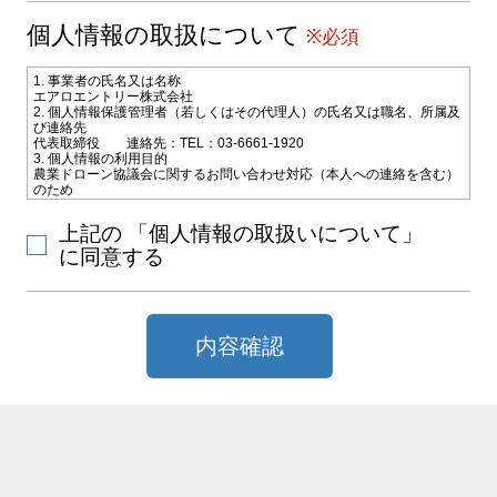
個人情報の取扱について
※必須
1. 事業者の氏名又は名称
エアロエントリー株式会社
2. 個人情報保護管理者（若しくはその代理人）の氏名又は職名、所属及
び連絡先
代表取締役 連絡先：TEL：03-6661-1920
3. 個人情報の利用目的
農業ドローン協議会に関するお問い合わせ対応（本人への連絡を含む）
のため
4. 個人情報の第三者への提供
お問い合わせ対応のためご選択いただいた教習施設会社に電子メールな
上記の 「個人情報の取扱いについて」
どによりお客様の氏名、連絡先などの情報を提供致します。
5. 個人情報取扱いの委託
に同意する
当社は利用目的の達成に必要な範囲内で個人情報の取扱いの一部又は全
部を外部に委託することがあります。
6. 個人情報の開示等の請求
当社に対してご自身の個人情報の開示等（利用目的の通知、開示、内容
の訂正・追加・削除、利用の停止または消去、第三者への提供の停止）
内容確認
または、第三者提供記録の開示の請求を、下記の当社問合わせ窓口に申
し出ることができます。その際、当社はお客様ご本人を確認させていた
だいたうえで、合理的な期間内に対応いたします。
【お問合せ窓口】
〒101-0031 東京都千代田区東神田2-10-9 ポータル秋葉原4F
TEL：
TEL：03-6661-9577 FAX：03-6661-9760 MAIL：
info@aeroentry.co.jp
受付時間：10：00～12：00／13：00～17：00（土曜日、日曜日、国民
の祝日、その他会社が指定する日(夏期休暇等)を除く）