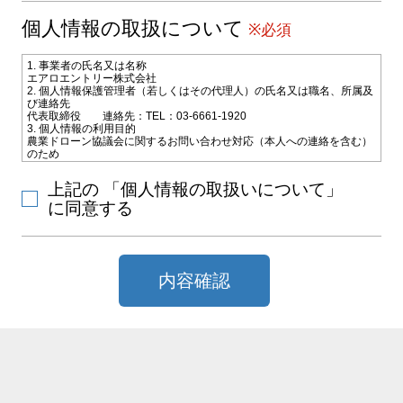
個人情報の取扱について
※必須
1. 事業者の氏名又は名称
エアロエントリー株式会社
2. 個人情報保護管理者（若しくはその代理人）の氏名又は職名、所属及
び連絡先
代表取締役 連絡先：TEL：03-6661-1920
3. 個人情報の利用目的
農業ドローン協議会に関するお問い合わせ対応（本人への連絡を含む）
のため
4. 個人情報の第三者への提供
お問い合わせ対応のためご選択いただいた教習施設会社に電子メールな
上記の 「個人情報の取扱いについて」
どによりお客様の氏名、連絡先などの情報を提供致します。
5. 個人情報取扱いの委託
に同意する
当社は利用目的の達成に必要な範囲内で個人情報の取扱いの一部又は全
部を外部に委託することがあります。
6. 個人情報の開示等の請求
当社に対してご自身の個人情報の開示等（利用目的の通知、開示、内容
の訂正・追加・削除、利用の停止または消去、第三者への提供の停止）
内容確認
または、第三者提供記録の開示の請求を、下記の当社問合わせ窓口に申
し出ることができます。その際、当社はお客様ご本人を確認させていた
だいたうえで、合理的な期間内に対応いたします。
【お問合せ窓口】
〒101-0031 東京都千代田区東神田2-10-9 ポータル秋葉原4F
TEL：
TEL：03-6661-9577 FAX：03-6661-9760 MAIL：
info@aeroentry.co.jp
受付時間：10：00～12：00／13：00～17：00（土曜日、日曜日、国民
の祝日、その他会社が指定する日(夏期休暇等)を除く）