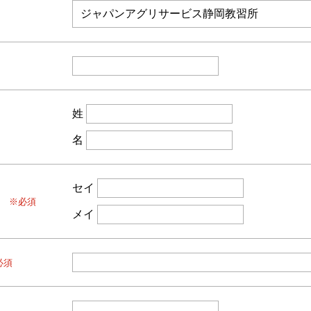
姓
名
セイ
）
※必須
メイ
必須