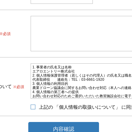
※必須
1. 事業者の氏名又は名称
エアロエントリー株式会社
2. 個人情報保護管理者（若しくはその代理人）の氏名又は職
代表取締役 連絡先：TEL：03-6661-1920
3. 個人情報の利用目的
ついて
※必須
農業ドローン協議会に関するお問い合わせ対応（本人への連絡
4. 個人情報の第三者への提供
お問い合わせ対応のためご選択いただいた教習施設会社に電子
の氏名、連絡先などの情報を提供致します。
5. 個人情報取扱いの委託
上記の 「個人情報の取扱いについて」 に同
当社は利用目的の達成に必要な範囲内で個人情報の取扱いの一
することがあります。
6. 個人情報の開示等の請求
当社に対してご自身の個人情報の開示等（利用目的の通知、開
削除、利用の停止または消去、第三者への提供の停止）または
内容確認
の請求を、下記の当社問合わせ窓口に申し出ることができます