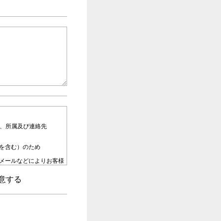
名、所属及び連絡先
を含む）のため
メールなどによりお客様
意する
部又は全部を外部に委託
示、内容の訂正・追加・
、第三者提供記録の開示
。その際、当社はお客様